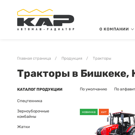
О КОМПАНИИ
Главная страница
/
Продукция
/
Тракторы
Тракторы в Бишкеке,
По умолчанию
По алфави
КАТАЛОГ ПРОДУКЦИИ
Спецтехника
Зерноуборочные
новинка
хит
комбайны
Жатки