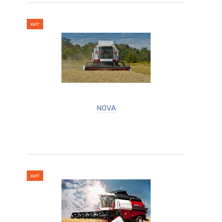
хит
NOVA
хит