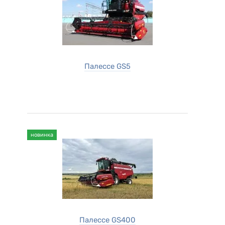
Палессе GS5
новинка
Палессе GS400