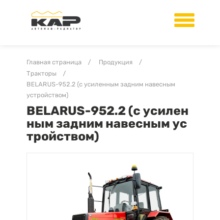
Главная страница
/
Продукция
/
Тракторы
/
BELARUS-952.2 (с усиленным задним навесным
устройством)
BELARUS-952.2 (с усилен
ным задним навесным ус
тройством)