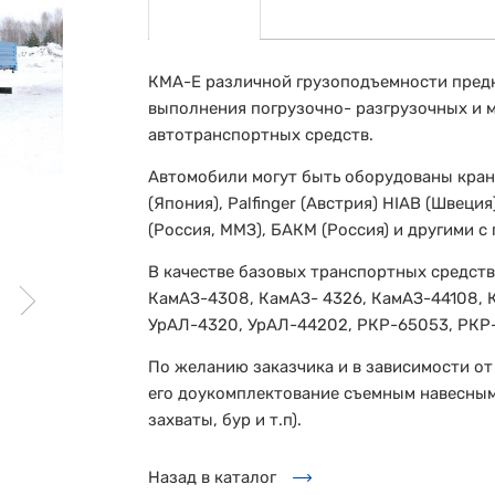
КМА-Е различной грузоподъемности предн
выполнения погрузочно- разгрузочных и 
автотранспортных средств.
Автомобили могут быть оборудованы кра
(Япония), Palfinger (Австрия) HIAB (Швеци
(Россия, ММЗ), БАКМ (Россия) и другими с
В качестве базовых транспортных средств
КамАЗ-4308, КамАЗ- 4326, КамАЗ-44108, К
УрАЛ-4320, УрАЛ-44202, РКР-65053, РКР-
По желанию заказчика и в зависимости о
его доукомплектование съемным навесным
захваты, бур и т.п).
Назад в каталог