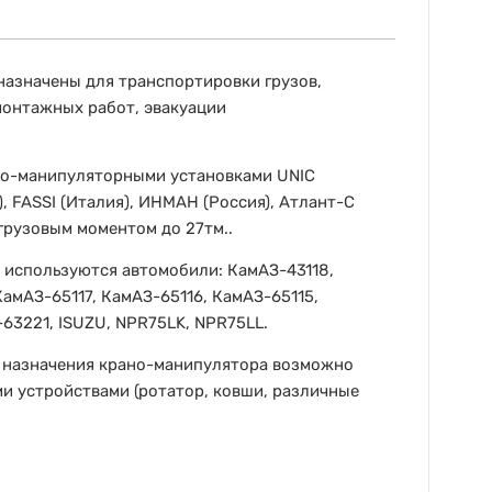
азначены для транспортировки грузов,
монтажных работ, эвакуации
но-манипуляторными установками UNIC
я), FASSI (Италия), ИНМАН (Россия), Атлант-С
 грузовым моментом до 27тм..
 используются автомобили: КамАЗ-43118,
амАЗ-65117, КамАЗ-65116, КамАЗ-65115,
63221, ISUZU, NPR75LK, NPR75LL.
т назначения крано-манипулятора возможно
и устройствами (ротатор, ковши, различные