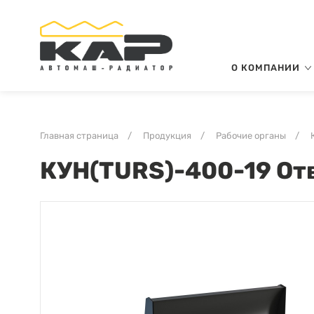
О КОМПАНИИ
Главная страница
/
Продукция
/
Рабочие органы
/
КУН(TURS)-400-19 От