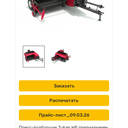
Заказать
Распечатать
Прайс-лист_09.03.26
Пресс-подборщик Tukan HP предназначен